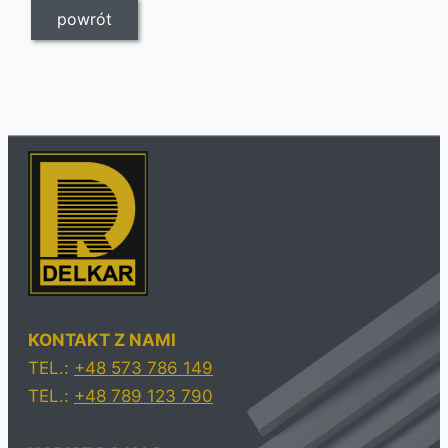
powrót
KONTAKT Z NAMI
TEL.:
+48 573 786 149
TEL.:
+48 789 123 790