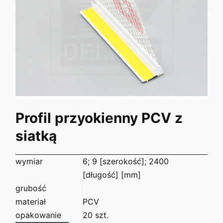
Profil przyokienny PCV z
siatką
wymiar
6; 9 [szerokość]; 2400
[długość] [mm]
grubość
materiał
PCV
opakowanie
20 szt.